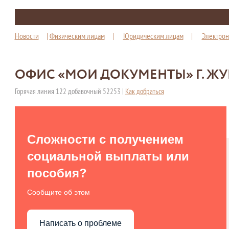
Новости
|
Физическим лицам
|
Юридическим лицам
|
Электрон
ОФИС «МОИ ДОКУМЕНТЫ» Г. Ж
Горячая линия 122 добавочный 52253 |
Как добраться
Сложности с получением
социальной выплаты или
пособия?
Сообщите об этом
Написать о проблеме