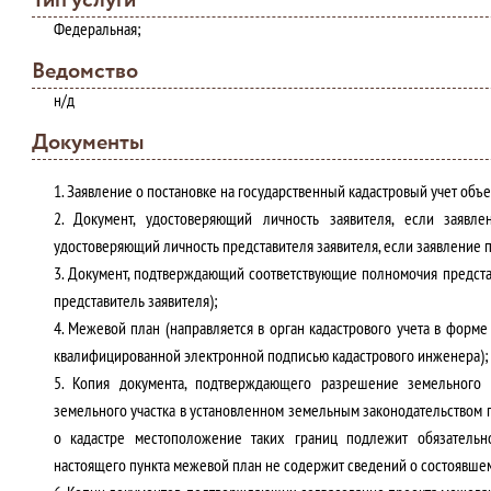
Тип услуги
Федеральная;
Ведомство
н/д
Документы
1. Заявление о постановке на государственный кадастровый учет объ
2. Д
окумент, удостоверяющий личность заявителя, если заявле
удостоверяющий личность представителя заявителя, если заявление п
3. Д
окумент, подтверждающий соответствующие полномочия представ
представитель заявителя);
4. М
ежевой план (направляется в орган кадастрового учета в форме
квалифицированной электронной подписью кадастрового инженера);
5. К
опия документа, подтверждающего разрешение земельного 
земельного участка в установленном земельным законодательством по
о кадастре местоположение таких границ подлежит обязательн
настоящего пункта межевой план не содержит сведений о состоявшем